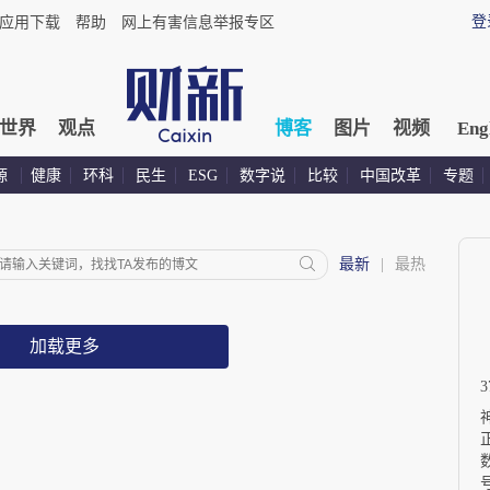
登
应用下载
帮助
网上有害信息举报专区
世界
观点
博客
图片
视频
Eng
源
健康
环科
民生
ESG
数字说
比较
中国改革
专题
最新
|
最热
加载更多