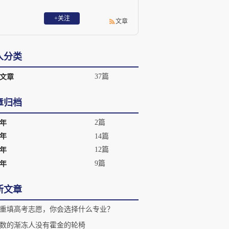
+关注
文章
人分类
37篇
文章
章归档
2篇
8年
14篇
7年
12篇
6年
9篇
5年
新文章
重填高考志愿，你会选择什么专业？
数的渐冻人没有霍金的轮椅