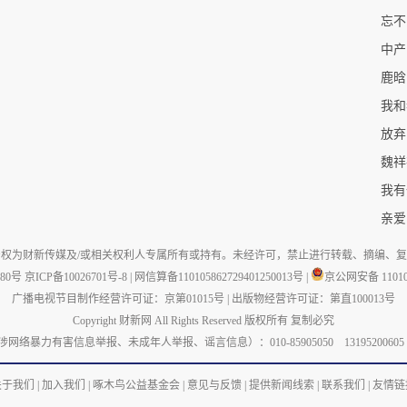
忘不
中产
鹿晗
放弃
魏祥
我有
亲爱
权为财新传媒及/或相关权利人专属所有或持有。未经许可，禁止进行转载、摘编、
880号
京ICP备10026701号-8
|
网信算备110105862729401250013号
|
京公网安备 110105
广播电视节目制作经营许可证：京第01015号
|
出版物经营许可证：第直100013号
Copyright 财新网 All Rights Reserved 版权所有 复制必究
力有害信息举报、未成年人举报、谣言信息）：010-85905050 13195200605 举报邮箱：
关于我们
|
加入我们
|
啄木鸟公益基金会
|
意见与反馈
|
提供新闻线索
|
联系我们
|
友情链