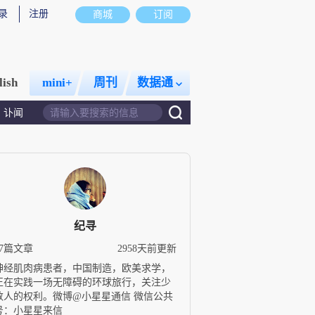
录
注册
商城
订阅
lish
mini+
周刊
数据通
讣闻
纪寻
37篇文章
2958天前更新
神经肌肉病患者，中国制造，欧美求学，
正在实践一场无障碍的环球旅行，关注少
数人的权利。微博@小星星通信 微信公共
号：小星星来信