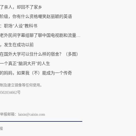
了亲人，却回不了家乡
阶级，你有什么资格嘲笑赵丽颖的英语
：职场“人设”教科书
我和老外民间字幕组聊了聊中国电视剧和流量明星
，发生在成功以前
在国外大学可以住什么样的宿舍？（多图）
一个真正“脑洞大开”的人生
的妈妈，如果我（不）能成为一个传奇
复制及建立镜像等任何使用。
02034662号
laixin@caixin.com
接